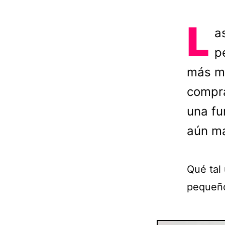
L
a
p
más mí
compra
una fu
aún má
Qué tal
pequeñ