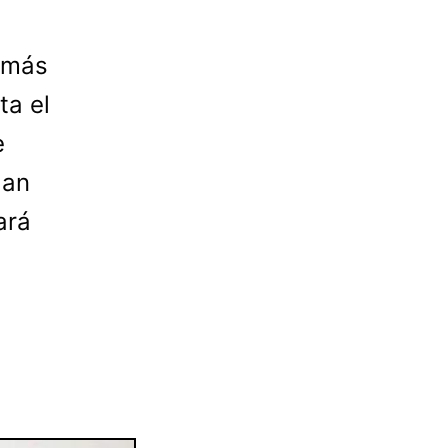
 más
ta el
e
gan
ará