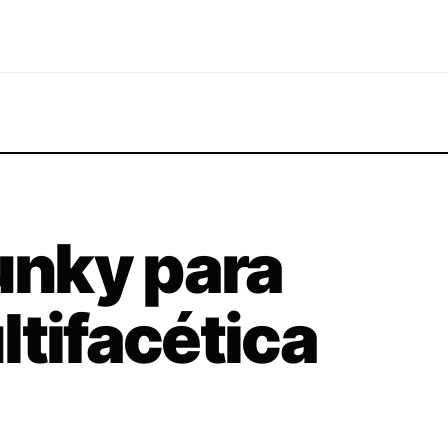
nky para
ltifacética