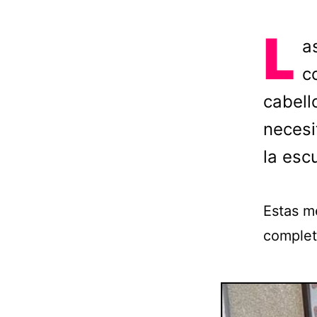
L
a
c
cabell
necesi
la esc
Estas m
complet