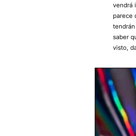
vendrá 
parece 
tendrán
saber qu
visto, d