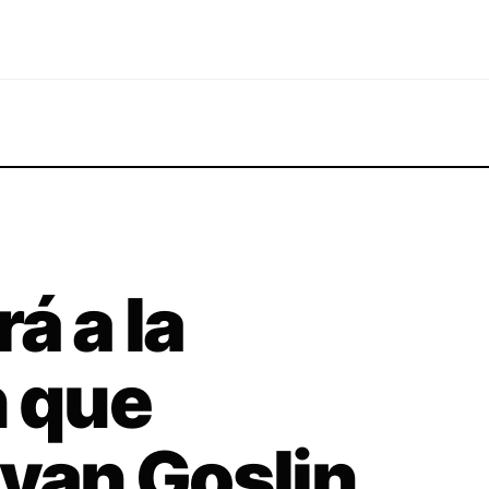
á a la
n que
Ryan Goslin