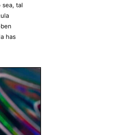
sea, tal
cula
eben
la has