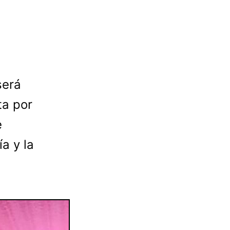
será
ta por
e
a y la