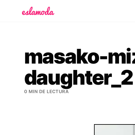
Es la Moda
masako-miz
daughter_2
0 MIN DE LECTURA