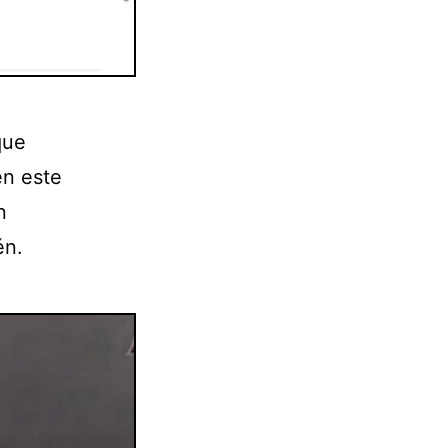
que
en este
n
én.