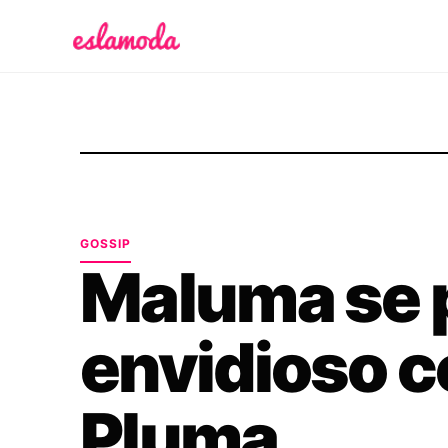
Es la Moda
GOSSIP
Maluma se 
envidioso c
Pluma