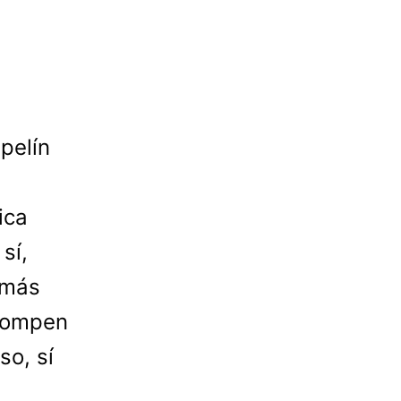
pelín
ica
sí,
 más
 rompen
so, sí