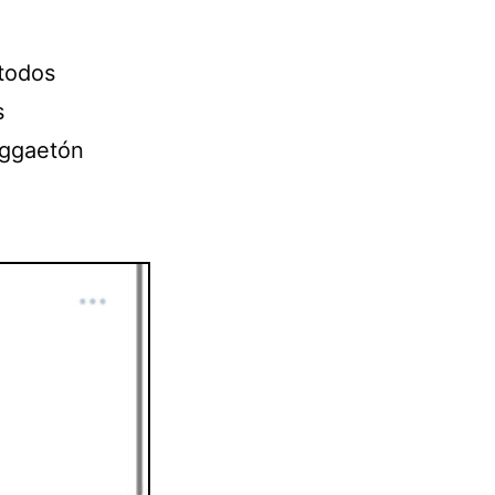
 todos
s
eggaetón