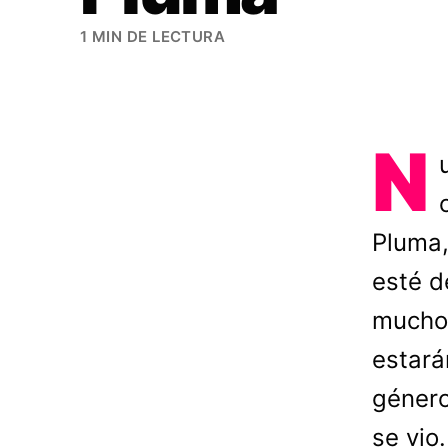
1 MIN DE LECTURA
N
Pluma,
esté d
muchos
estará
género
se vio.