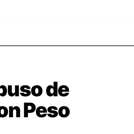
puso de
on Peso