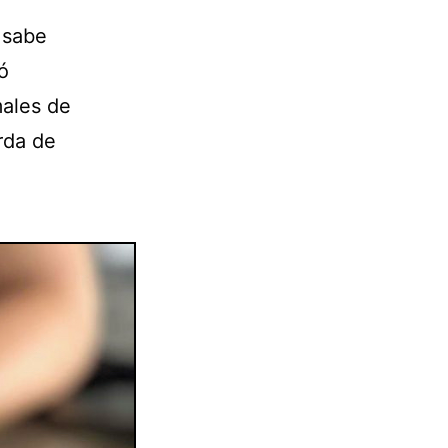
 sabe
ó
males de
rda de