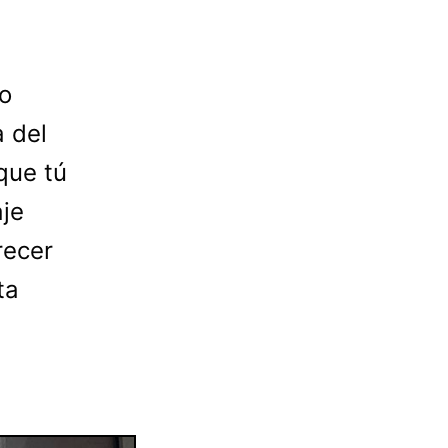
o
a del
que tú
aje
recer
ta