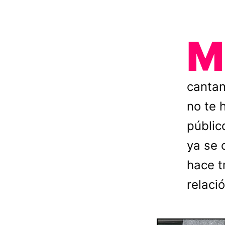
M
cantan
no te 
públic
ya se 
hace t
relaci