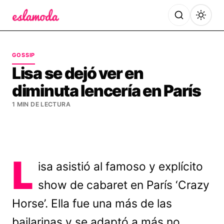
Es la Moda
GOSSIP
Lisa se dejó ver en
diminuta lencería en París
1 MIN DE LECTURA
L
isa asistió al famoso y explícito
show de cabaret en París ‘Crazy
Horse’. Ella fue una más de las
bailarinas y se adaptó a más no