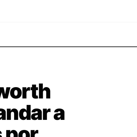
worth
andar a
 por