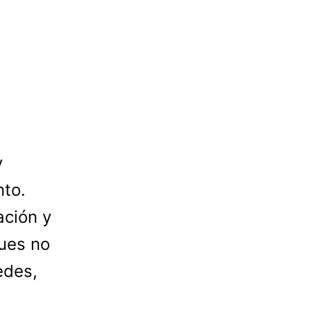
y
nto.
ación y
pues no
edes,