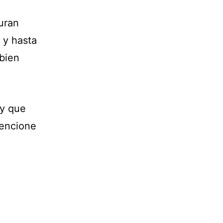
uran
 y hasta
 bien
 y que
encione