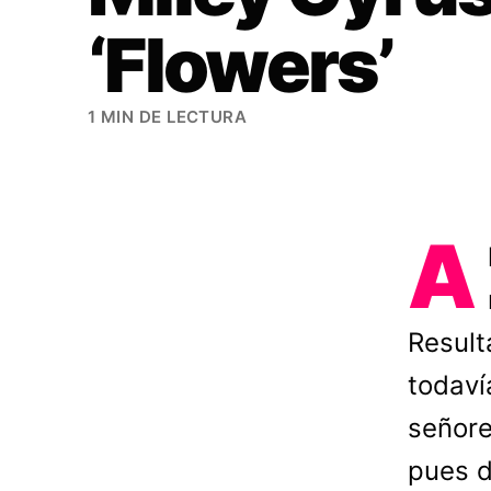
‘Flowers’
1 MIN DE LECTURA
A
Result
todaví
señore
pues d