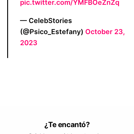
pic.twitter.com/YMFBOeZnZq
— CelebStories
(@Psico_Estefany)
October 23,
2023
¿Te encantó?