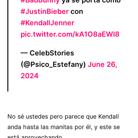
#BadBunny
ya se porta como
#JustinBieber
con
#KendallJenner
pic.twitter.com/kA1O8aEWI8
— CelebStories
(@Psico_Estefany)
June 26,
2024
No sé ustedes pero parece que Kendall
anda hasta las manitas por él, y este se
está aprovechando.