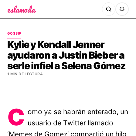
Es la Moda
GOSSIP
Kylie y Kendall Jenner
ayudaron a Justin Bieber a
serle infiel a Selena Gómez
1 MIN DE LECTURA
C
omo ya se habrán enterado, un
usuario de Twitter llamado
‘Memes de Gomez’ compartió un hilo