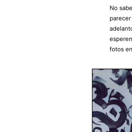
No sabe
parecer
adelanto
esperem
fotos e