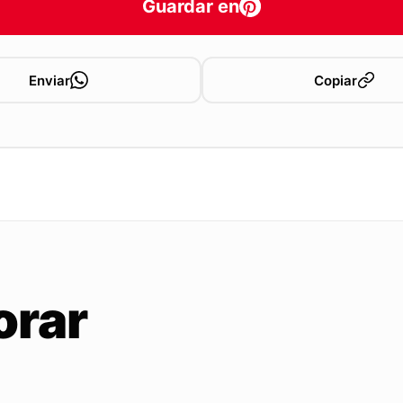
Guardar en
Enviar
Copiar
orar