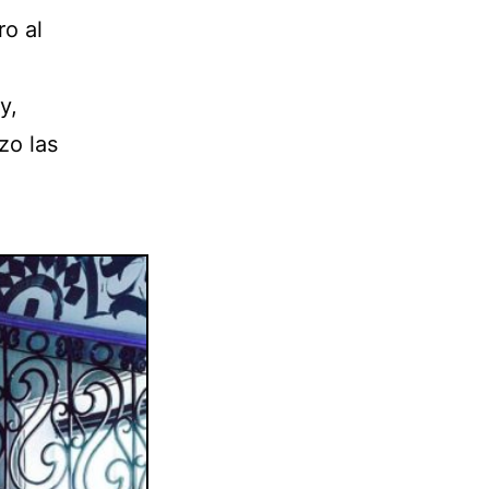
o al
y,
zo las