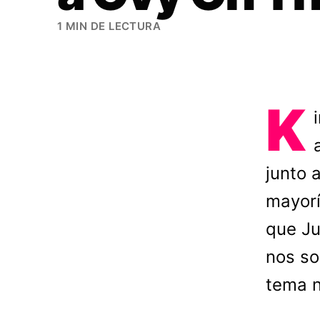
1 MIN DE LECTURA
K
junto 
mayorí
que Ju
nos so
tema n