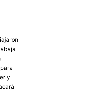
iajaron
rabaja
a
 para
erly
sacará