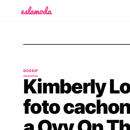
Es la Moda
GOSSIP
Kimberly Loa
foto cachond
a Ovy On T