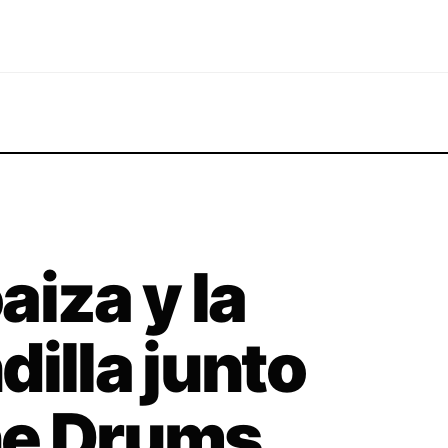
iza y la
illa junto
he Drums