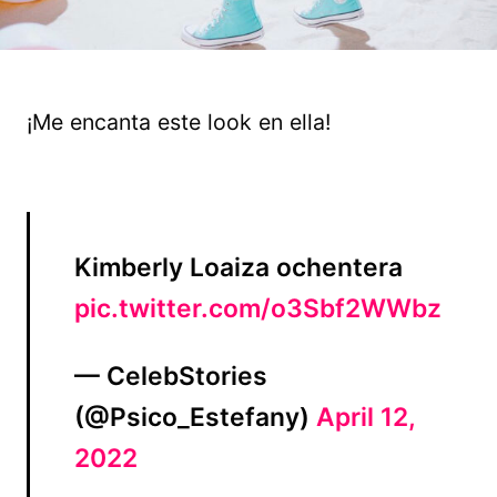
¡Me encanta este look en ella!
Kimberly Loaiza ochentera
pic.twitter.com/o3Sbf2WWbz
— CelebStories
(@Psico_Estefany)
April 12,
2022