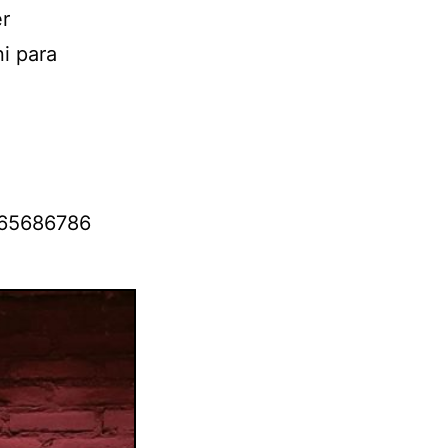
er
i para
3165686786