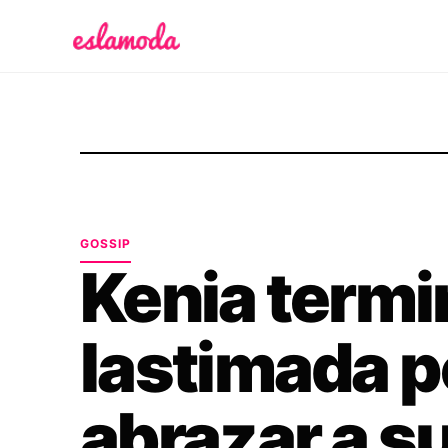
Es la Moda
GOSSIP
Kenia term
lastimada p
abrazar a s