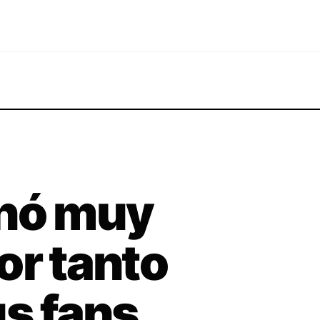
inó muy
or tanto
us fans