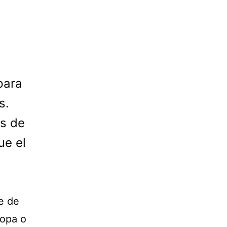
para
s.
ás de
ue el
e de
ropa o