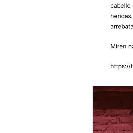
cabello
heridas
arrebata
Miren n
https:/