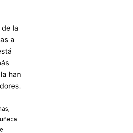
 de la
ias a
está
más
la han
idores.
nas,
muñeca
ue