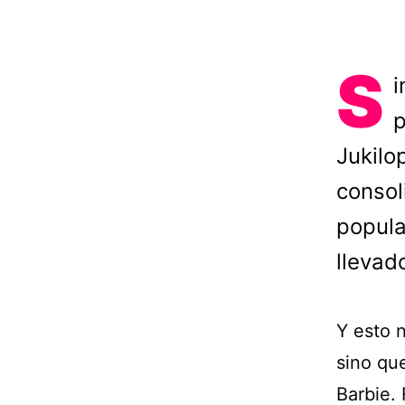
S
i
p
Jukilop
consol
popula
llevad
Y esto 
sino qu
Barbie.