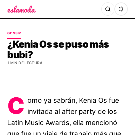
Es la Moda
GOSSIP
¿Kenia Os se puso más
bubi?
1 MIN DE LECTURA
C
omo ya sabrán, Kenia Os fue
invitada al after party de los
Latin Music Awards, ella mencionó
que fue un viaje de trabajo más que