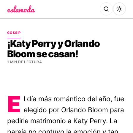
Es la Moda
GOSSIP
¡Katy Perry y Orlando
Bloom se casan!
1 MIN DE LECTURA
E
l día más romántico del año, fue
elegido por Orlando Bloom para
pedirle matrimonio a Katy Perry. La
pareja no contuvo la emoción y tan