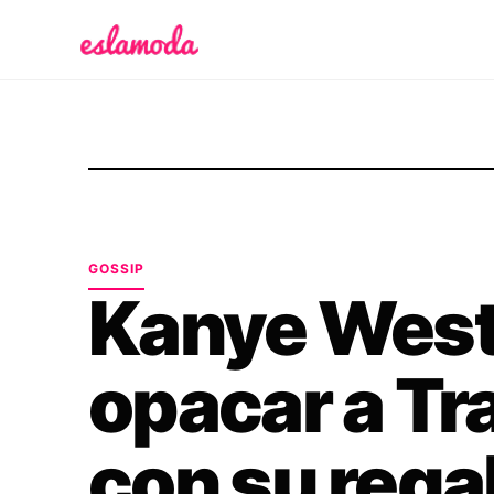
Es la Moda
GOSSIP
Kanye West
opacar a Tr
con su rega