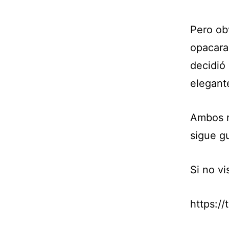
Pero ob
opacara 
decidió
elegant
Ambos r
sigue g
Si no vi
https:/