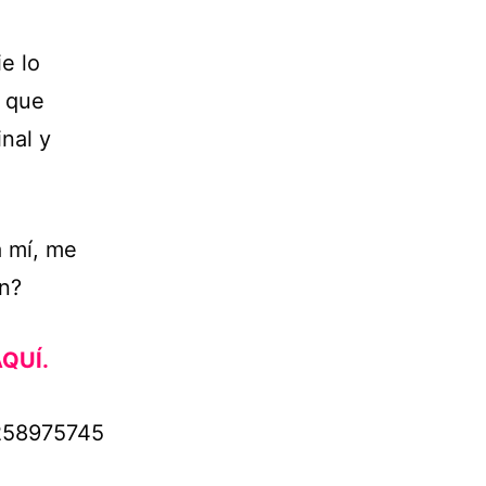
e lo
í que
nal y
a mí, me
an?
QUÍ.
0258975745