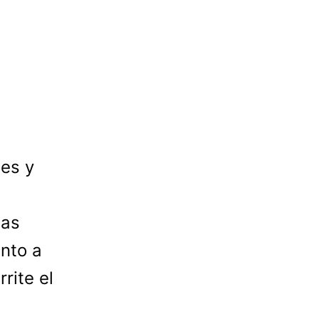
mes y
Las
ento a
rite el