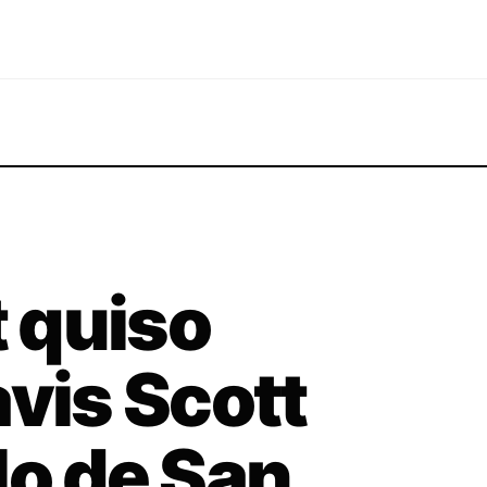
 quiso
avis Scott
lo de San