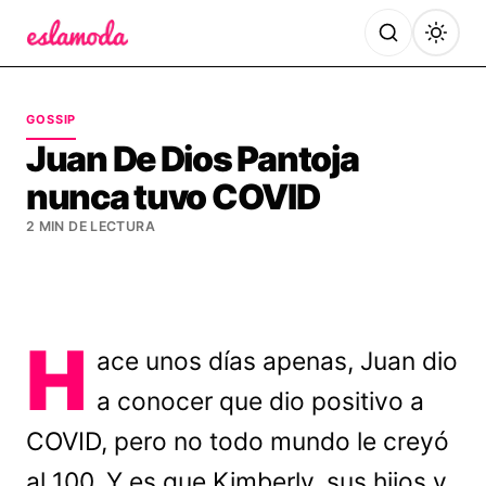
Es la Moda
GOSSIP
Juan De Dios Pantoja
nunca tuvo COVID
2 MIN DE LECTURA
H
ace unos días apenas, Juan dio
a conocer que dio positivo a
COVID, pero no todo mundo le creyó
al 100. Y es que Kimberly, sus hijos y