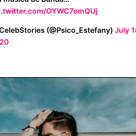
c.twitter.com/OYWC7omQUj
CelebStories (@Psico_Estefany)
July 1
20