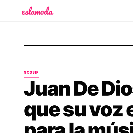
Es la Moda
GOSSIP
Juan De Di
que su voz 
para la mús