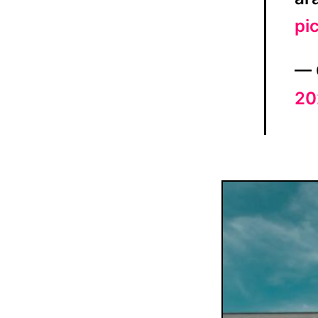
pi
— 
20