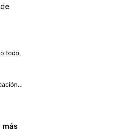
 de
go todo,
ocación…
a más