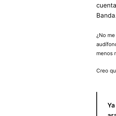
cuenta
Banda
¿No me 
audífon
menos m
Creo qu
Ya
ar