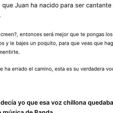
 que Juan ha nacido para ser cantante
.
creen?, entonces será mejor que te pongas los
os y le bajes un poquito, para que veas que ha
entirte.
e ha errado el camino, esta es su verdadera v
 decía yo que esa voz chillona quedab
a música de Banda…