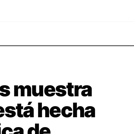
os muestra
está hecha
ica de