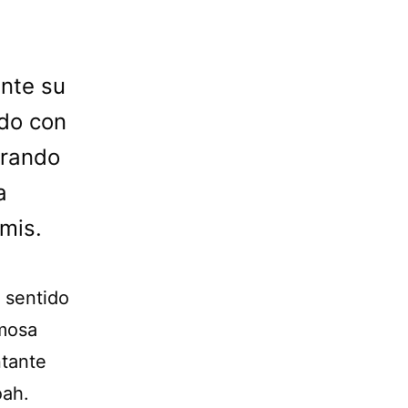
nte su
do con
erando
a
mis.
 sentido
rmosa
ntante
oah.