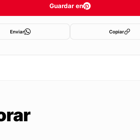
Guardar en
Enviar
Copiar
orar