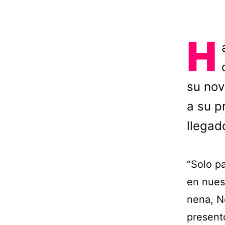
H
su nov
a su p
llegad
“Solo p
en nues
nena, N
present