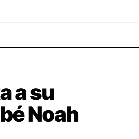
a a su
bé Noah