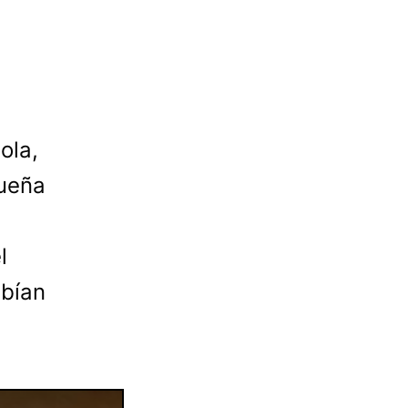
ola,
ueña
l
abían