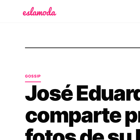
Es la Moda
GOSSIP
José Eduar
comparte p
fotos de su 