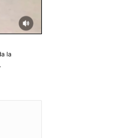
a la
.