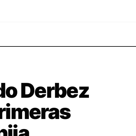
do Derbez
rimeras
hija