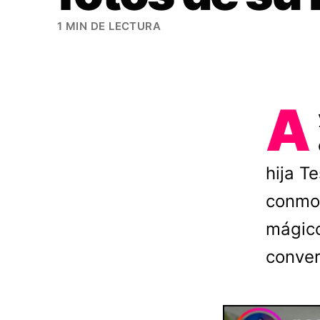
1 MIN DE LECTURA
A
hija T
conmov
mágico
conver