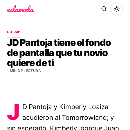
Es la Moda
GOSSIP
JD Pantoja tiene el fondo
de pantalla que tu novio
quiere de ti
1 MIN DE LECTURA
J
D Pantoja y Kimberly Loaiza
acudieron al Tomorrowland; y
sin esperarlo, Kimberly, porque Juan