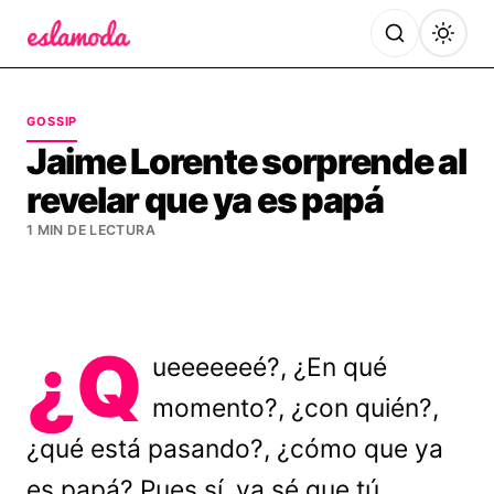
Es la Moda
GOSSIP
Jaime Lorente sorprende al
revelar que ya es papá
1 MIN DE LECTURA
¿Q
ueeeeeeé?, ¿En qué
momento?, ¿con quién?,
¿qué está pasando?, ¿cómo que ya
es papá? Pues sí, ya sé que tú