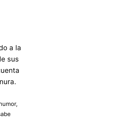
do a la
de sus
cuenta
nura.
 humor,
sabe