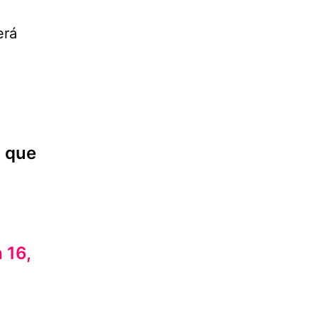
erá
o que
 16,