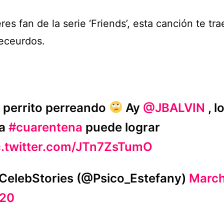
eres fan de la serie ‘Friends’, esta canción te tra
receurdos.
 perrito perreando
Ay
@JBALVIN
, l
na
#cuarentena
puede lograr
c.twitter.com/JTn7ZsTumO
CelebStories (@Psico_Estefany)
March
20