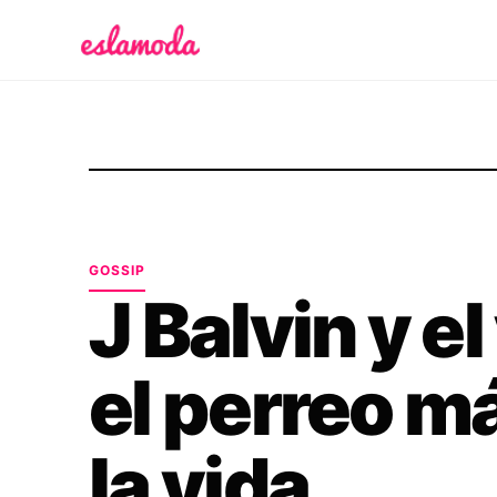
Es la Moda
GOSSIP
J Balvin y e
el perreo m
la vida