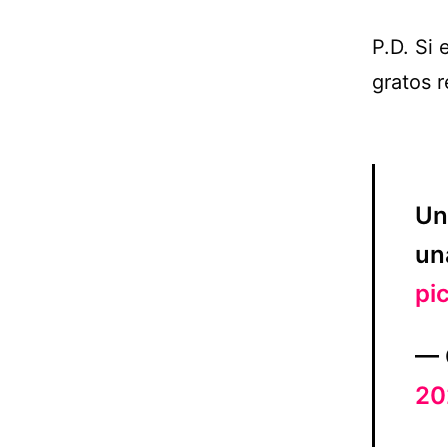
P.D. Si 
gratos 
Un
u
pi
— 
20