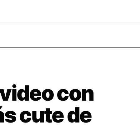
l video con
ás cute de