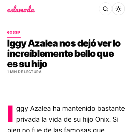
Es la Moda
GOSSIP
Iggy Azalea nos dejó ver lo
increíblemente bello que
es su hijo
1 MIN DE LECTURA
I
ggy Azalea ha mantenido bastante
privada la vida de su hijo Onix. Si
bien no fue de las famosas que