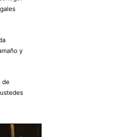
egales
da
tamaño y
s de
 ustedes