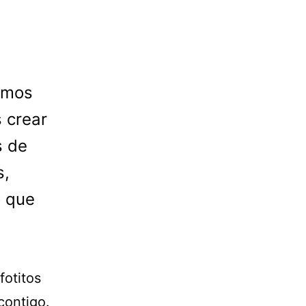
emos
 crear
s de
s,
o que
fotitos
contigo.