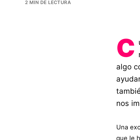
2 MIN DE LECTURA
C
algo c
ayudar
tambié
nos im
Una exce
que le 