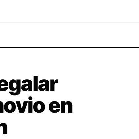
regalar
 novio en
n