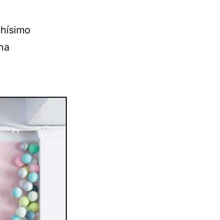
chísimo
una