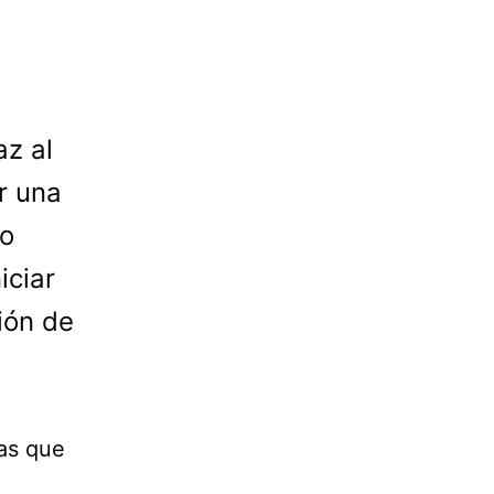
az al
r una
ro
iciar
ión de
las que