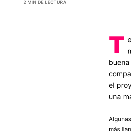
2 MIN DE LECTURA
T
e
m
buena 
compar
el pro
una ma
Algunas
más lla