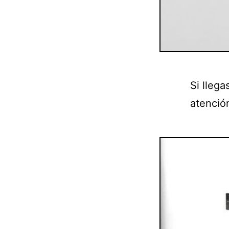
Si llega
atenció