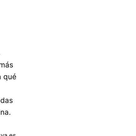
s
 más
a qué
adas
ana.
 ya es