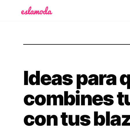
Es la Moda
Ideas para 
combines t
con tus bla