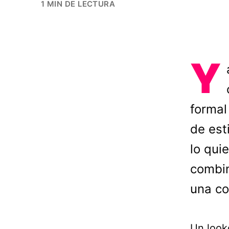
1 MIN DE LECTURA
Y
formal
de est
lo qui
combin
una co
Un lookc