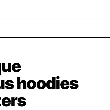
que
us hoodies
zers