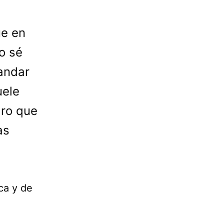
ue en
o sé
andar
uele
aro que
as
sca y de