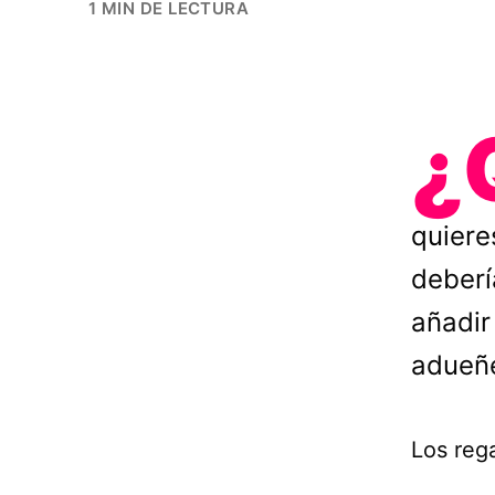
1 MIN DE LECTURA
¿
quiere
deberí
añadir
adueñe
Los rega