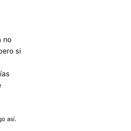
á no
pero si
ías
e
o así.