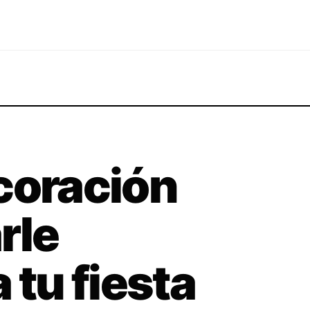
coración
rle
 tu fiesta