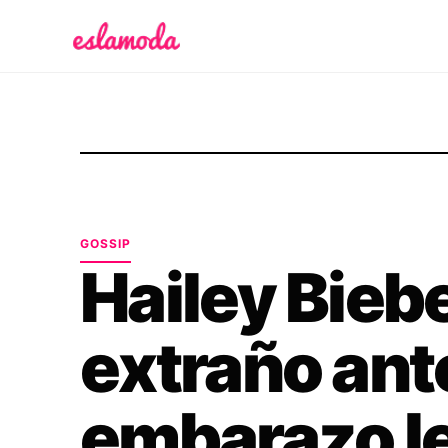
Es la Moda
GOSSIP
Hailey Biebe
extraño ant
embarazo le