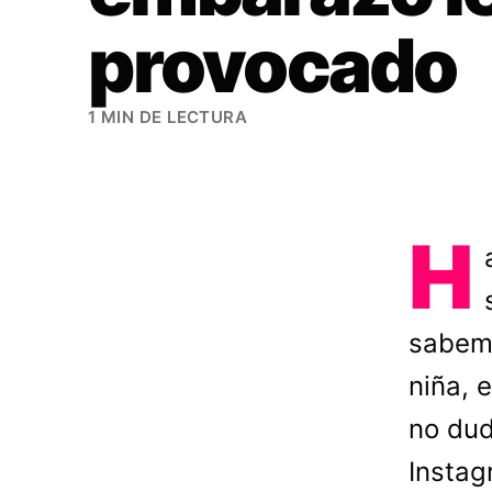
provocado
1 MIN DE LECTURA
H
sabemo
niña, 
no dud
Instag