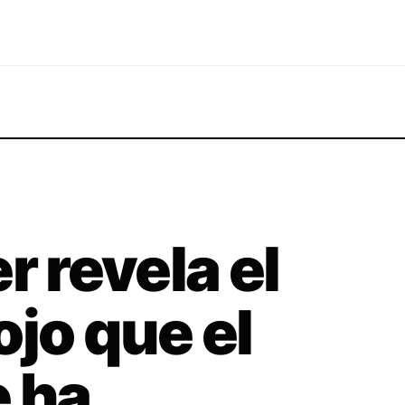
r revela el
ojo que el
 ha