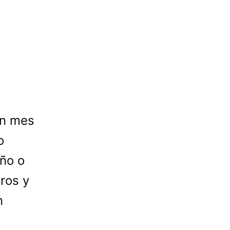
un mes
o
ño o
aros y
n