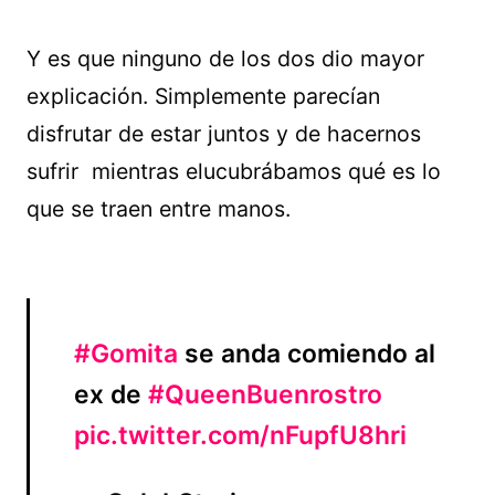
Y es que ninguno de los dos dio mayor
explicación. Simplemente parecían
disfrutar de estar juntos y de hacernos
sufrir mientras elucubrábamos qué es lo
que se traen entre manos.
#Gomita
se anda comiendo al
ex de
#QueenBuenrostro
pic.twitter.com/nFupfU8hri