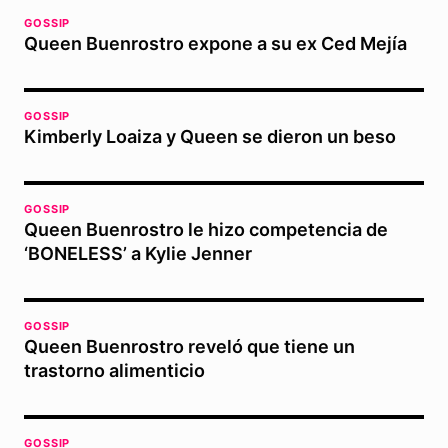
GOSSIP
Queen Buenrostro expone a su ex Ced Mejía
GOSSIP
Kimberly Loaiza y Queen se dieron un beso
GOSSIP
Queen Buenrostro le hizo competencia de
‘BONELESS’ a Kylie Jenner
GOSSIP
Queen Buenrostro reveló que tiene un
trastorno alimenticio
GOSSIP