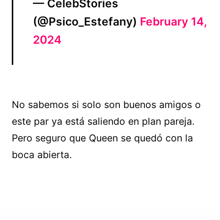
— CelebStories
(@Psico_Estefany)
February 14,
2024
No sabemos si solo son buenos amigos o
este par ya está saliendo en plan pareja.
Pero seguro que Queen se quedó con la
boca abierta.