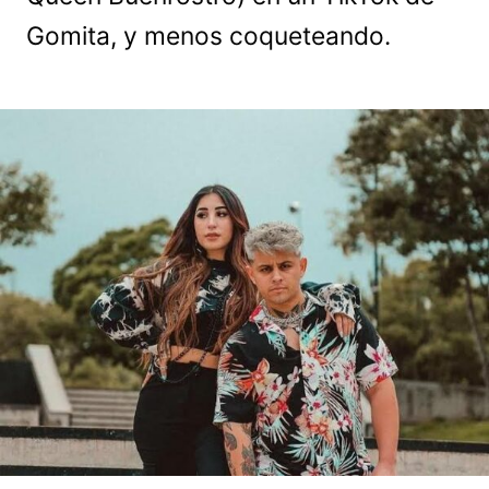
Gomita, y menos coqueteando.