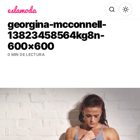
Es la Moda
georgina-mcconnell-
13823458564kg8n-
600×600
0 MIN DE LECTURA