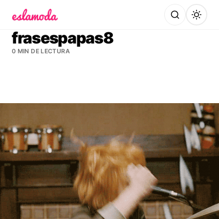
Es la Moda
frasespapas8
0 MIN DE LECTURA