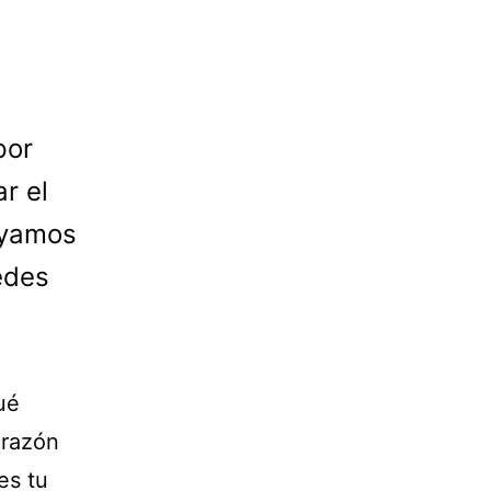
por
r el
ayamos
edes
ué
orazón
es tu