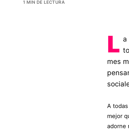
1 MIN DE LECTURA
L
a
t
mes má
pensan
social
A todas
mejor q
adorne n