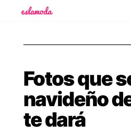
Es la Moda
Fotos que s
navideño d
te dará