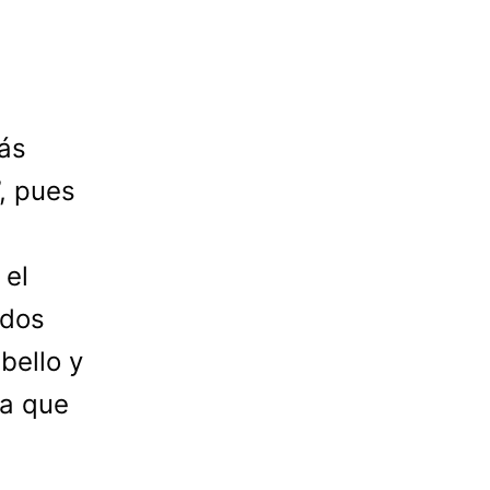
tás
, pues
 el
ados
bello y
ra que