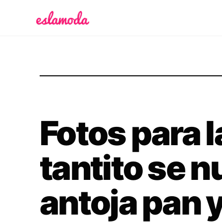
Es la Moda
Fotos para 
tantito se n
antoja pan y