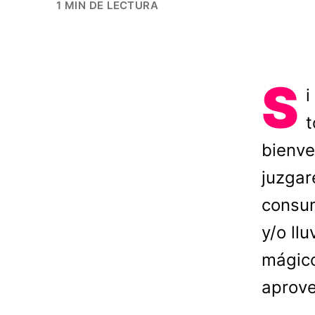
1 MIN DE LECTURA
S
i
t
bienve
juzgar
consum
y/o ll
mágico
aprove