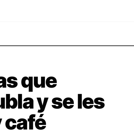
las que
ubla y se les
 café