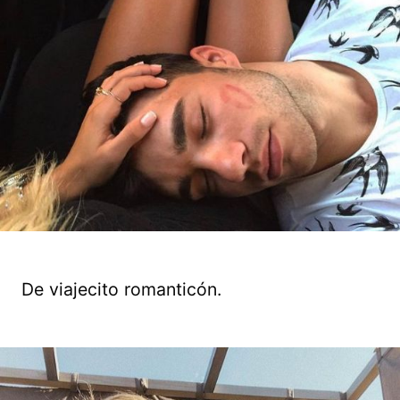
De viajecito romanticón.