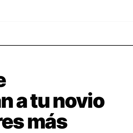
e
 a tu novio
ores más