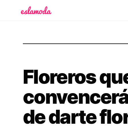
Es la Moda
Floreros qu
convencerán
de darte fl