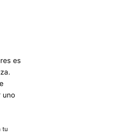
res es
eza.
e
r uno
.
 tu