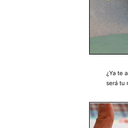
¿Ya te a
será tu 