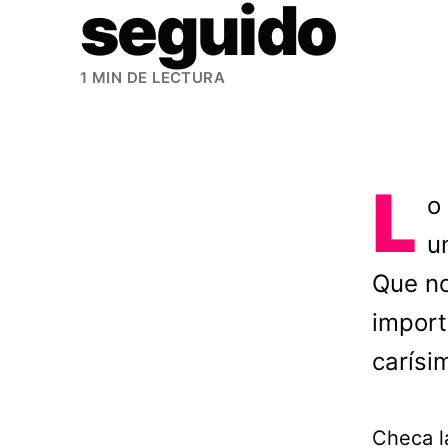
seguido
1 MIN DE LECTURA
L
o
u
Que no
import
carísi
Checa l