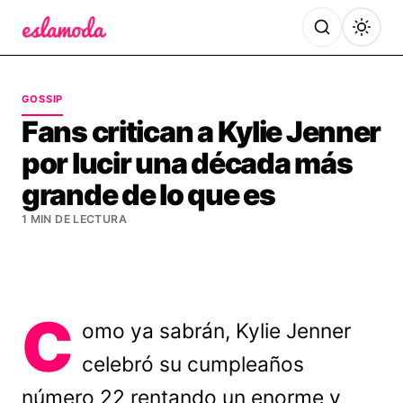
Es la Moda
GOSSIP
Fans critican a Kylie Jenner
por lucir una década más
grande de lo que es
1 MIN DE LECTURA
C
omo ya sabrán, Kylie Jenner
celebró su cumpleaños
número 22 rentando un enorme y