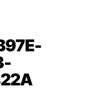
B97E-
3-
422A