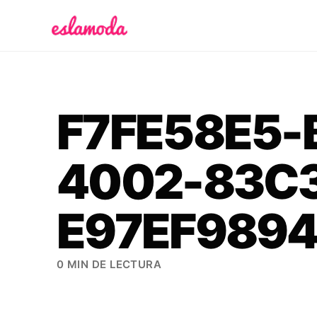
Es la Moda
F7FE58E5-
4002-83C
E97EF989
0 MIN DE LECTURA