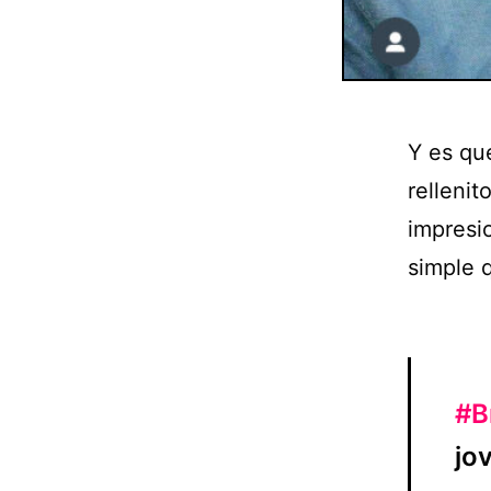
Y es qu
rellenit
impresio
simple q
#B
jo