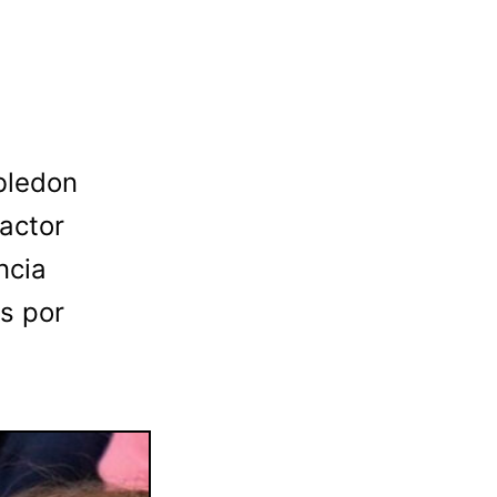
bledon
actor
ncia
s por