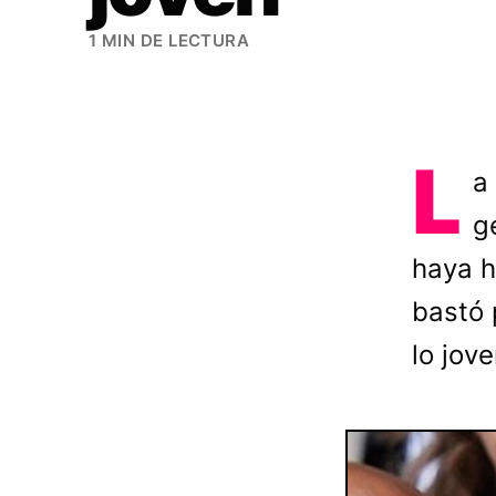
1 MIN DE LECTURA
L
a
g
haya h
bastó 
lo jove