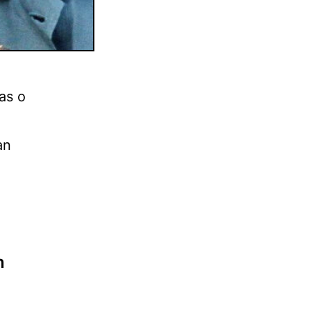
as o
an
n