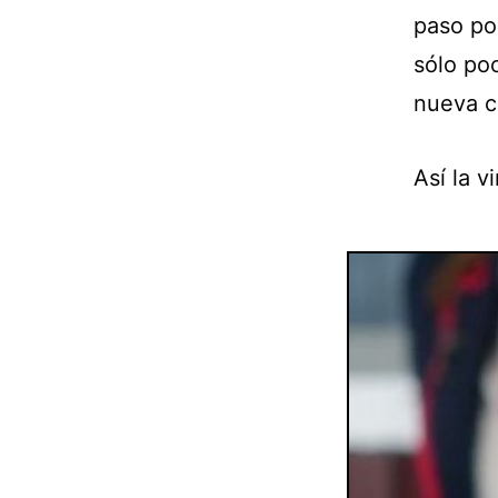
paso po
sólo po
nueva ci
Así la v