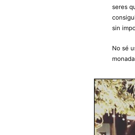
seres q
consigu
sin impo
No sé u
monada 