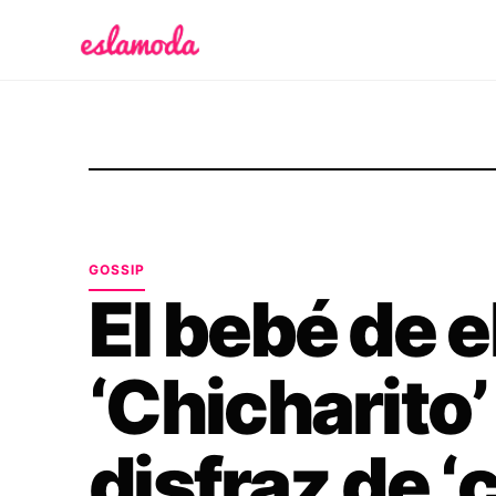
Es la Moda
GOSSIP
El bebé de e
‘Chicharito’
disfraz de ‘