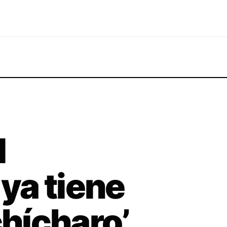
l
 ya tiene
chícharo’