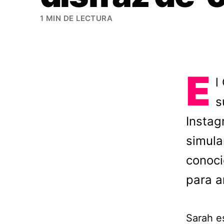
1 MIN DE LECTURA
E
l
s
Instag
simula
conoci
para a
Sarah e