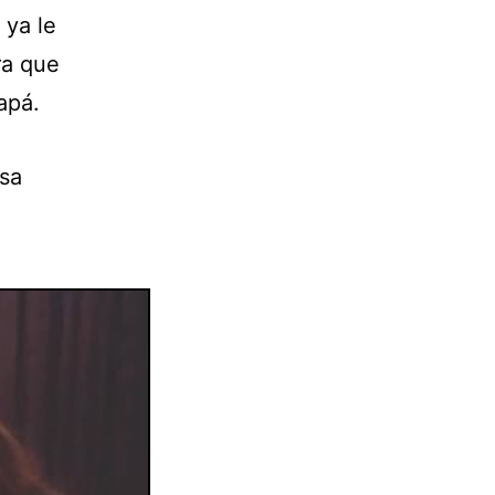
 ya le
ra que
apá.
sa