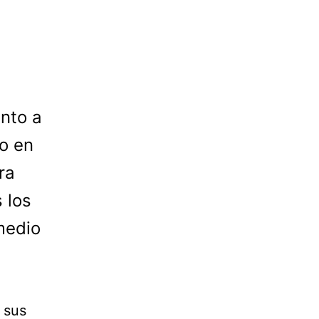
unto a
o en
ra
 los
medio
 sus