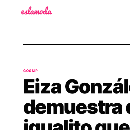
Es la Moda
GOSSIP
Eiza Gonzá
demuestra 
igualito que