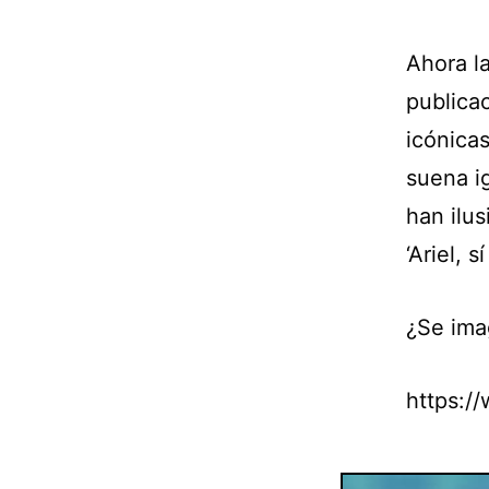
Ahora la
publica
icónicas
suena i
han ilus
‘Ariel, 
¿Se imag
https:/