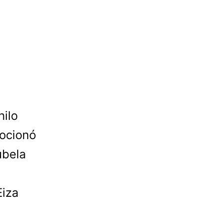
hilo
ocionó
ubela
Eiza