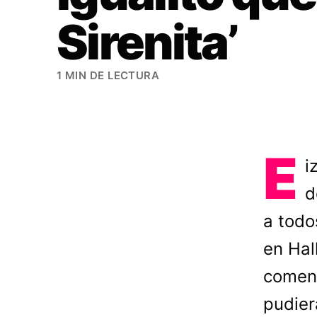
Sirenita’
1 MIN DE LECTURA
E
i
d
a todo
en Hal
comenz
pudier