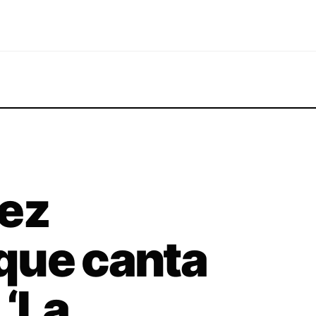
lez
que canta
 ‘La