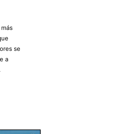
s más
 que
dores se
te a
.