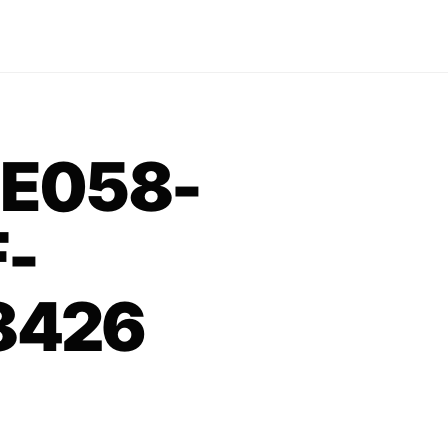
E058-
-
8426