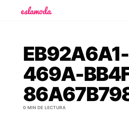
Es la Moda
EB92A6A1-
469A-BB4F
86A67B79
0 MIN DE LECTURA