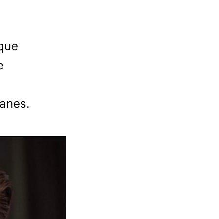
que
e
uanes.