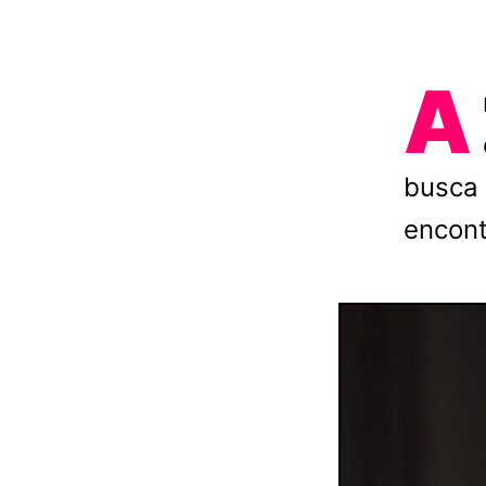
A
busca 
encont