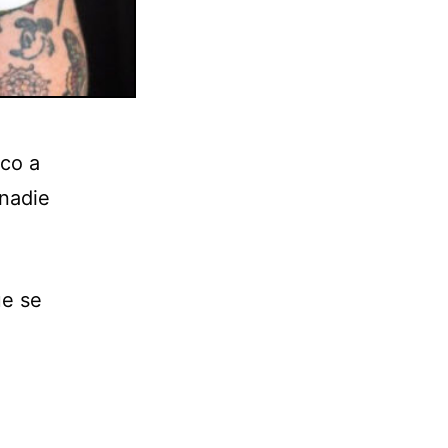
ico a
 nadie
ue se