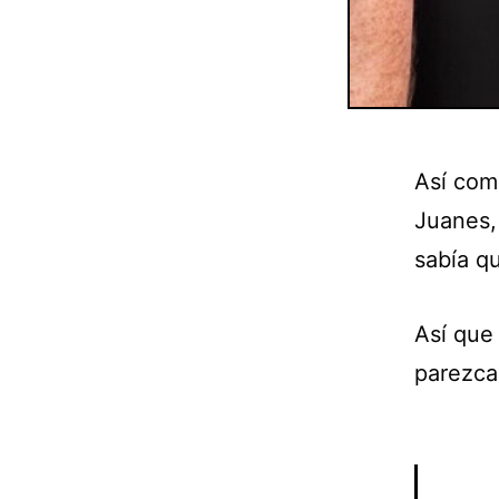
Así como
Juanes, 
sabía q
Así que
parezca,