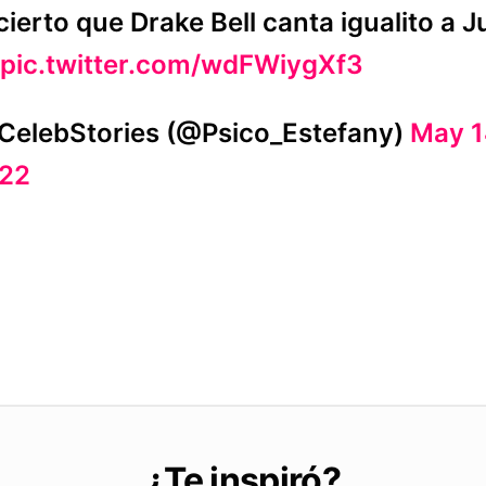
 cierto que Drake Bell canta igualito a 
pic.twitter.com/wdFWiygXf3
CelebStories (@Psico_Estefany)
May 1
22
¿Te inspiró?