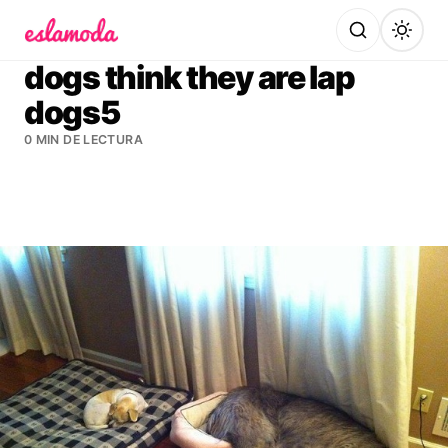
Es la Moda
dogs think they are lap
dogs5
0 MIN DE LECTURA