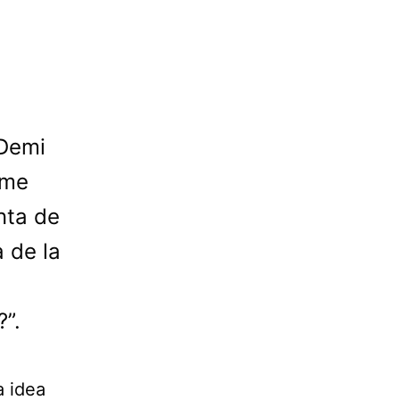
 Demi
 me
nta de
 de la
?”.
a idea