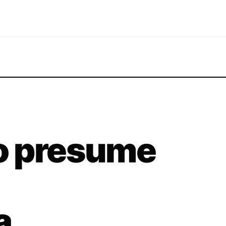
o presume
a