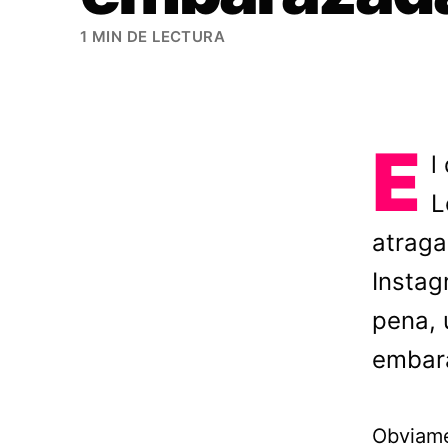
1 MIN DE LECTURA
E
l
L
atraga
Instag
pena, 
embara
Obviame