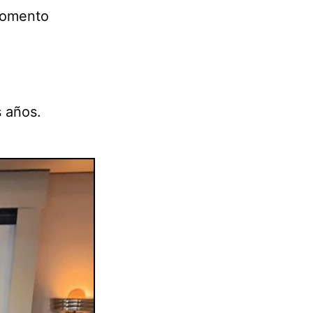
momento
 años.