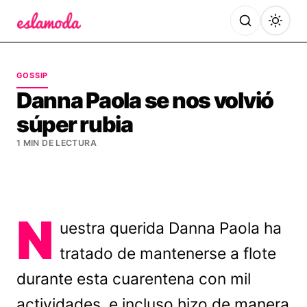
Es la Moda
GOSSIP
Danna Paola se nos volvió
súper rubia
1 MIN DE LECTURA
N
uestra querida Danna Paola ha
tratado de mantenerse a flote
durante esta cuarentena con mil
actividades, e incluso hizo de manera